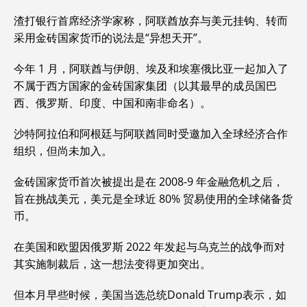
a
i
m
e
h
e
o
m
r
享
c
n
a
s
a
C
p
a
i
渣打银行首席经济学家称，阿联酋放弃与美元挂钩、转而
e
k
i
s
t
h
y
i
n
采用金砖国家货币的说法是“异想天开”。
b
e
l
a
s
a
L
l
t
o
d
g
A
t
i
今年 1 月，阿联酋与伊朗、埃及和埃塞俄比亚一起加入了
o
I
e
p
n
不属于西方国家的金砖国家集团（以其最早的成员国巴
k
n
p
k
西、俄罗斯、印度、中国和南非命名）。
沙特阿拉伯和阿根廷与阿联酋同时受邀加入全球经济合作
组织，但尚未加入。
金砖国家货币首次被提出是在 2008-9 年金融危机之后，
旨在挑战美元，美元是全球近 80% 贸易使用的全球储备货
币。
在美国和欧盟因俄罗斯 2022 年发起与乌克兰的战争而对
其实施制裁后，这一想法变得更加突出。
但本月早些时候，美国当选总统Donald Trump表示，如