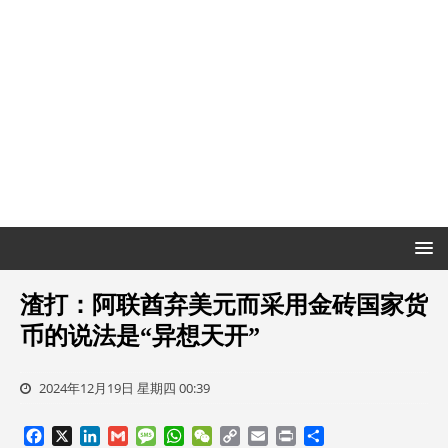
渣打：阿联酋弃美元而采用金砖国家货
币的说法是“异想天开”
2024年12月19日 星期四 00:39
F
X
L
G
M
W
W
C
E
P
分