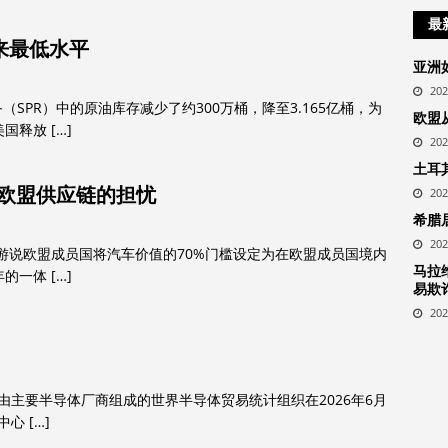
最
来最低水平
亚洲
20
SPR）中的原油库存减少了约300万桶，降至3.165亿桶，为
欧盟
是美国释放
[…]
20
土耳
-欧盟供应链的担忧
20
希腊
20
tis游说欧盟成员国将汽车价值的70%门槛设定为在欧盟成员国境内
马拉
年的一体
[…]
易欺
20
 由主要半导体厂商组成的‌世界半导体贸易统计组织‌在2026年6月
据中心
[…]