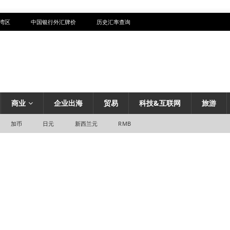
湾区
中国银行外汇牌价
历史汇率查询
商业
企业出海
贸易
科技&互联网
旅游
加币
日元
新西兰元
RMB