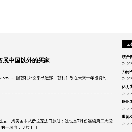
世
联合
，拓展中国以外的买家
20
为何
iness News – 据智利外交部长透露，智利计划在未来十年投资约
20
亿万
20
IMF
20
世界银
，过去一周美国未从伊拉克进口原油；这也是7月份连续第二周没
20
日的一周内，伊拉
[…]