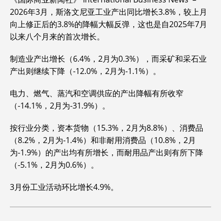
e
k
i
s
t
h
y
i
n
2026年3月，斯洛文尼亚工业产出同比增长3.8%，较上月
b
e
l
a
s
a
L
l
t
向上修正后的3.8%的降幅大幅反弹，这也是自2025年7月
o
d
g
A
t
i
以来八个月来的首次增长。
o
I
e
p
n
k
n
p
k
制造业产出增长（6.4%，2月为0.3%），而采矿和采石业
产出则继续下降（-12.0%，2月为-1.1%）。
电力、燃气、蒸汽和空调供应的产出降幅有所收窄
（-14.1%，2月为-31.9%）。
按行业分类，资本货物（15.3%，2月为8.8%）、消费品
（8.2%，2月为-1.4%）和非耐用消费品（10.8%，2月
为-1.9%）的产出均有所增长，而耐用品产出则有所下降
（-5.1%，2月为0.6%）。
3月份工业活动环比增长4.9%。