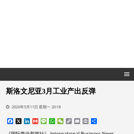
斯洛文尼亚3月工业产出反弹
2026年5月11日 星期一 20:18
F
X
L
G
M
W
W
C
E
P
分
a
i
m
e
h
e
o
m
r
享
c
n
a
s
a
C
p
a
i
《国际商业新闻社》 International Business News –