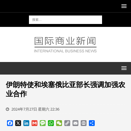
伊朗特使和埃塞俄比亚部长强调加强农
业合作
2024年7月27日 星期六 22:36
F
X
L
G
M
W
W
C
E
P
分
a
i
m
e
h
e
o
m
r
享