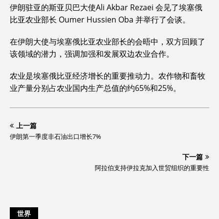
c
n
a
s
a
C
p
a
i
伊朗驻亚的斯亚贝巴大使Ali Akbar Rezaei 会见了埃塞俄
e
k
i
s
t
h
y
i
n
比亚农业部长 Oumer Hussien Oba 并举行了会谈。
b
e
l
a
s
a
L
l
t
o
d
g
A
t
i
在伊朗大使与埃塞俄比亚农业部长的会晤中，双方回顾了
o
I
e
p
n
该领域的潜力，强调加强和发展双边农业合作。
k
n
p
k
农业是埃塞俄比亚经济增长的重要推动力。农作物和畜牧
业产量分别占农业国内生产总值的约65%和25%。
上一篇
伊朗第一季度非石油出口增长7%
下一篇
阿拉伯支持伊拉克加入世贸组织的重要性
世界