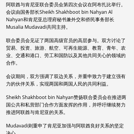
c
n
a
s
a
C
p
a
i
阿联酋与肯尼亚联合委员会第四次会议在阿布扎比举行。
e
k
i
s
t
h
y
i
n
会议由国务部长Sheikh Shakhboot bin Nahyan Al
b
e
l
a
s
a
L
l
t
Nahyan和肯尼亚总理府秘书兼外交和侨民事务部长
o
d
g
A
t
i
Musalia Mudavadi共同主持。
o
I
e
p
n
k
n
p
k
联合委员会见证了两国高级官员的高层参与。双方讨论了
贸易、投资、旅游、航空、可再生能源、教育、青年、农
业、交通和港口、劳工和国防以及其他共同关心的领域的
合作。
会议期间，双方强调了双边关系，并重申致力于建立强有
力的伙伴关系，实现两国和两国人民的共同利益。
Sheikh Shakhboot bin Nahyan赞扬联合委员会在推进两
国公共和私营部门合作方面发挥的作用，并呼吁继续努力
推进阿联酋与肯尼亚的关系。
Mudavadi则重申了肯尼亚加强与阿联酋良好关系的坚定
决心。