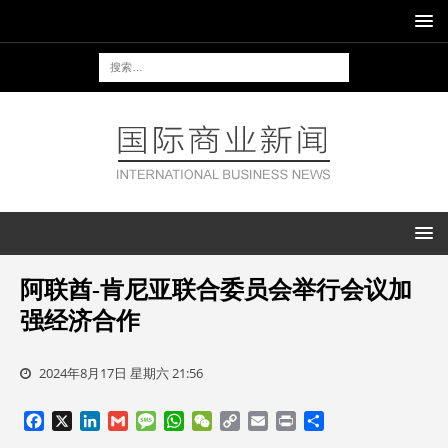
阿联酋-肯尼亚联合委员会举行会议加
强经济合作
2024年8月17日 星期六 21:56
F
X
L
G
M
W
W
C
E
P
分
a
i
m
e
h
e
o
m
r
享